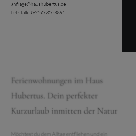
anfrage@haushubertus.de
Lets talk! 06050-3078891
Beschreibung
Buchungsanfrage
Ferienwohnungen im Haus
Hubertus. Dein perfekter
Kurzurlaub inmitten der Natur
Möchtest du dem Alltag entfliehen und ein