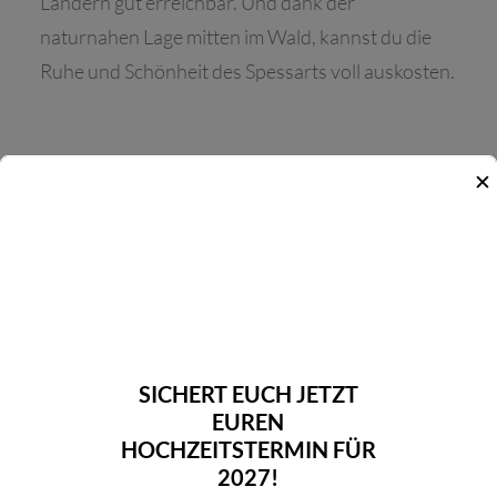
Ländern gut erreichbar. Und dank der
naturnahen Lage mitten im Wald, kannst du die
Ruhe und Schönheit des Spessarts voll auskosten.
✕
Aktivitäten während deines
Kurzurlaubs
Während deines Kurzurlaubs im Haus Hubertus
SICHERT EUCH JETZT
hast du zahlreiche Möglichkeiten, deine Zeit aktiv
EUREN
zu gestalten. Hier einige Vorschläge für
HOCHZEITSTERMIN FÜR
Aktivitäten, die deinen Aufenthalt noch
2027!