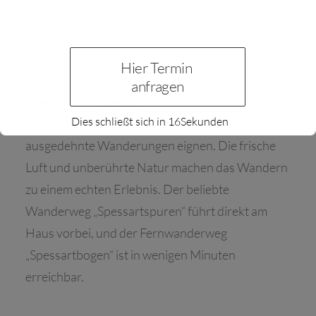
unvergesslicher machen:
Hier Termin 
anfragen
Wandern im Spessart:
Der Spessart bietet
Dies schließt sich in
14
Sekunden
unzählige Wanderwege, die sich hervorragend für
ausgedehnte Wanderungen eignen. Die frische
Luft und unberührte Natur machen das Wandern
zu einem echten Erlebnis. Der beliebte
Wanderweg „Spessartspuren“ führt direkt am
Haus vorbei, und der Fernwanderweg
„Spessartbogen“ ist in wenigen Minuten
erreichbar.