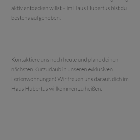
aktiv entdecken willst – im Haus Hubertus bist du
bestens aufgehoben.
Kontaktiere uns noch heute und plane deinen
nächsten Kurzurlaub in unseren exklusiven
Ferienwohnungen! Wir freuen uns darauf, dich im
Haus Hubertus willkommen zu heißen.
›
August
2026
MO
DI
MI
DO
FR
SA
SO