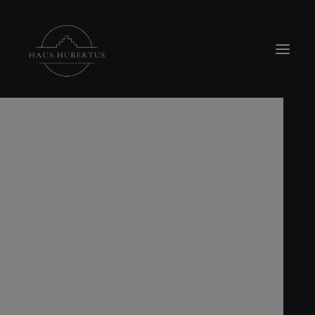
modal-check
Location
Hubertus Stube
Buffet-Raum
Terrasse
Rosengärtchen & Pavillion
Feuerstelle
Teichanlage
Veranstaltungen
Familienfeiern
Hochzeiten
Standesamtliche Trauung
Firmenevents
Trauerfeiern
Workshops
Raum Lichtblick