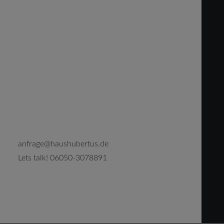
HUBERTUS STUBE
Retreats
Natur-Offsite für Teams
Strategie-Offsite für Unternehmen
Retreat für Paare
Übernachten
ZUSAMMENKOMMEN, GENIESSEN UND
Spessart Lodge
ENTSPANNEN.
Hubertus Lodge
Teichblick
Über uns
Anfahrt & Info
Philosophie
Geschichte des Hauses
Preise
Preise Unterkünfte
Preise Miete / Events
Preise Getränke & Catering
Preise Tagungspauschalen
Preise Tröster
Kontakt
anfrage@haushubertus.de
Lets talk! 06050-3078891