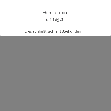
Hier Termin 
-
Verfügbar
-
Belegt
anfragen
Dies schließt sich in
17
Sekunden
Vorname*:
Nachname*:
Email*: