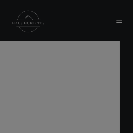
modal-check
Location
Hubertus Stube
Buffet-Raum
Terrasse
Rosengärtchen & Pavillion
Feuerstelle
Teichanlage
Veranstaltungen
Familienfeiern
Hochzeiten
Standesamtliche Trauung
Firmenevents
Trauerfeiern
Workshops
Raum Lichtblick