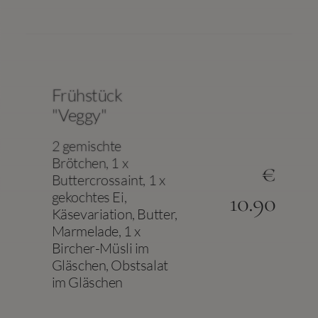
Frühstück
"Veggy"
2 gemischte
Brötchen, 1 x
€
Buttercrossaint, 1 x
gekochtes Ei,
10.90
Käsevariation, Butter,
Marmelade, 1 x
Bircher-Müsli im
Gläschen, Obstsalat
im Gläschen