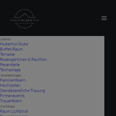
modal-check
Location
Hubertus Stube
Buffet-Raum
Terrasse
Rosengärtchen & Pavillion
Feuerstelle
Teichanlage
Veranstaltungen
Familienfeiern
Hochzeiten
Standesamtliche Trauung
Firmenevents
Trauerfeiern
Workshops
Raum Lichtblick