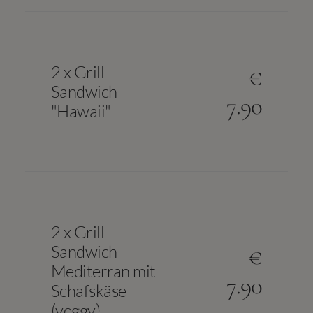
2 x Grill-
€
Sandwich
7.90
"Hawaii"
2 x Grill-
Sandwich
€
Mediterran mit
7.90
Schafskäse
(veggy)