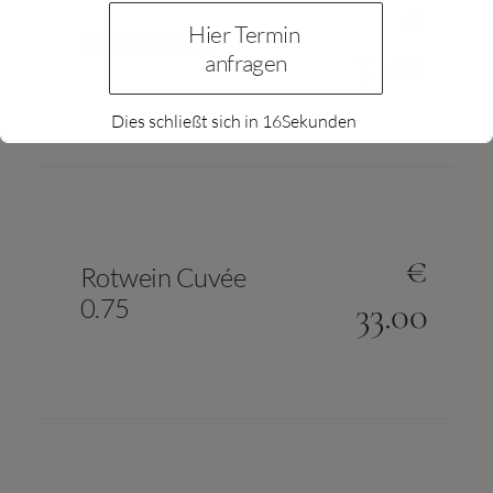
€
Hier Termin 
Riesling 0.75
31.00
anfragen
Dies schließt sich in
15
Sekunden
€
Rotwein Cuvée
0.75
33.00