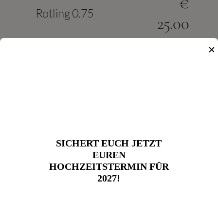
€
Rotling 0.75
25.00
✕
€
Chardonnay
Spätlese 0.75
30.00
SICHERT EUCH JETZT
EUREN
HOCHZEITSTERMIN FÜR
2027!