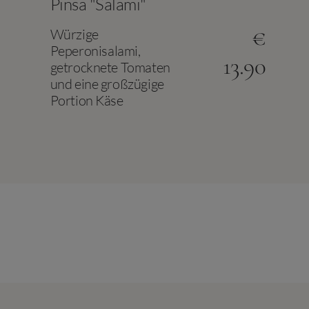
Pinsa "Salami"
€
Würzige
Peperonisalami,
13.90
getrocknete Tomaten
und eine großzügige
Portion Käse