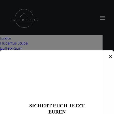
modal-check
Location
Hubertus Stube
Buffet-Raum
Terrasse
✕
Rosengärtchen & Pavillion
Feuerstelle
Teichanlage
Veranstaltungen
Familienfeiern
Hochzeiten
Standesamtliche Trauung
Firmenevents
Trauerfeiern
Workshops
SICHERT EUCH JETZT
Raum Lichtblick
EUREN