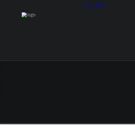
Location
Hubertus 
Buffet-Ra
Terrasse
Rosengärt
Pavillion
Feuerstell
Teichanla