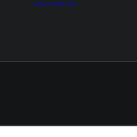
Veranstaltungen
Stube
Familienfeiern
um
Hochzeiten
Standesamtliche
chen &
Trauung
Firmenevents
e
Trauerfeiern
ge