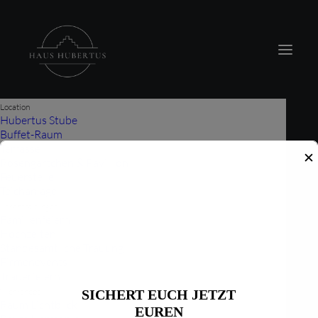
modal-check
Location
Hubertus Stube
Buffet-Raum
Terrasse
✕
Rosengärtchen & Pavillion
Feuerstelle
Teichanlage
Events
Veranstaltungen
Familienfeiern
Hochzeiten
Standesamtliche Trauung
Firmenevents
Trauerfeiern
Workshops
SICHERT EUCH JETZT
Raum Lichtblick
EUREN