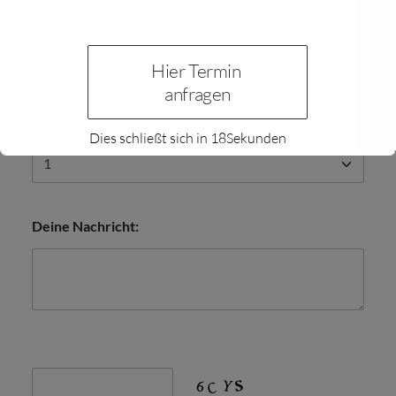
anfrage@haushubertus.de
Telefon*:
Lets talk! 06050-3078891
Hier Termin 
anfragen
Anzahl Personen*:
Dies schließt sich in
18
Sekunden
Deine Nachricht: