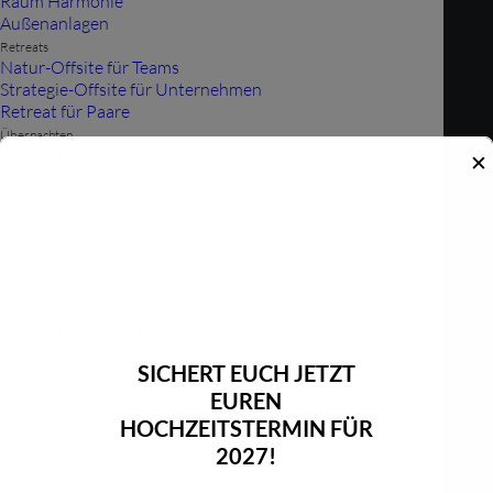
Raum Harmonie
-
Verfügbar
-
Belegt
Außenanlagen
Retreats
Natur-Offsite für Teams
Strategie-Offsite für Unternehmen
Retreat für Paare
Vorname*:
Übernachten
Spessart Lodge
✕
Hubertus Lodge
Teichblick
Über uns
Anfahrt & Info
Nachname*:
Philosophie
Geschichte des Hauses
Preise
Preise Unterkünfte
Preise Miete / Events
SICHERT EUCH JETZT
Preise Getränke & Catering
Email*:
Preise Tagungspauschalen
EUREN
Preise Tröster
HOCHZEITSTERMIN FÜR
Kontakt
2027!