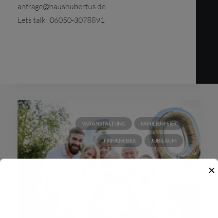
anfrage@haushubertus.de
Weihnachtsfeier im Haus Hubertus. Egal
Lets talk! 06050-3078891
ob…
by HausHubertus
VERANSTALTUNG
FAMILIENFEIER
FIRMENFEIER
JUBILÄUM
✕