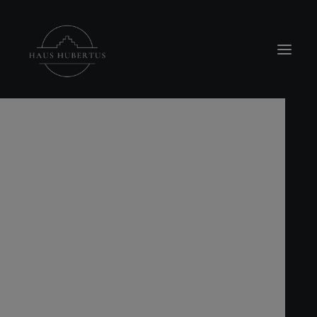
modal-check
Location
Hubertus Stube
Buffet-Raum
Terrasse
Rosengärtchen & Pavillion
Feuerstelle
Teichanlage
Firmenfeier
Veranstaltungen
Familienfeiern
Hochzeiten
Standesamtliche Trauung
Firmenevents
Trauerfeiern
Workshops
Raum Lichtblick