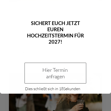
21/03/2025
Einzigartiges Jubiläum
SICHERT EUCH JETZT
Feier Dein Jubiläum im Haus Hubertus. Egal
EUREN
HOCHZEITSTERMIN FÜR
ob…
2027!
by HausHubertus
Hier Termin 
anfragen
VERANSTALTUNG
BUSINESS
FIRMENFEIER
Dies schließt sich in
18
Sekunden