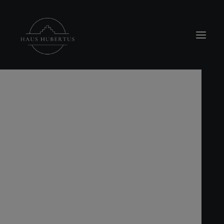
modal-check
Location
Hubertus Stube
Buffet-Raum
Terrasse
Rosengärtchen & Pavillion
Feuerstelle
Teichanlage
Übernachten
Veranstaltungen
Familienfeiern
Hochzeiten
Standesamtliche Trauung
Firmenevents
Trauerfeiern
Workshops
Raum Lichtblick