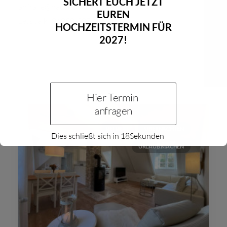
SICHERT EUCH JETZT
anfrage@haushubertus.de
Exklusive Erholung im Haus Hubertus.
EUREN
Lets talk! 06050-3078891
HOCHZEITSTERMIN FÜR
Erholung inmitten der…
2027!
by HausHubertus
Hier Termin 
anfragen
RETREAT
ÜBERNACHTEN
Dies schließt sich in
18
Sekunden
URLAUB MACHEN